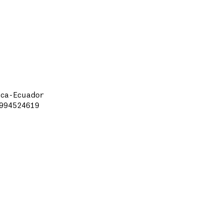
ca-Ecuador
994524619